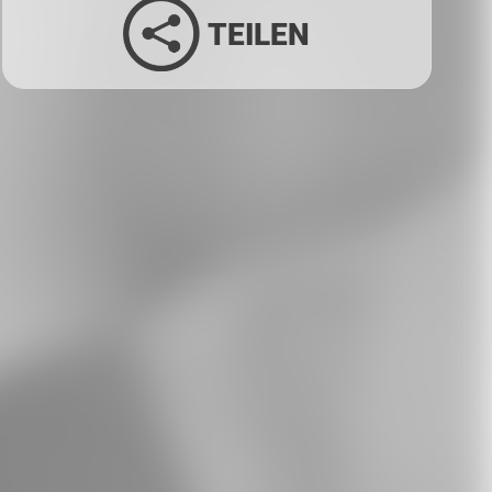
TEILEN
Facebook
Twitter
LinkedIn
Xing
Whatsapp
E-Mail