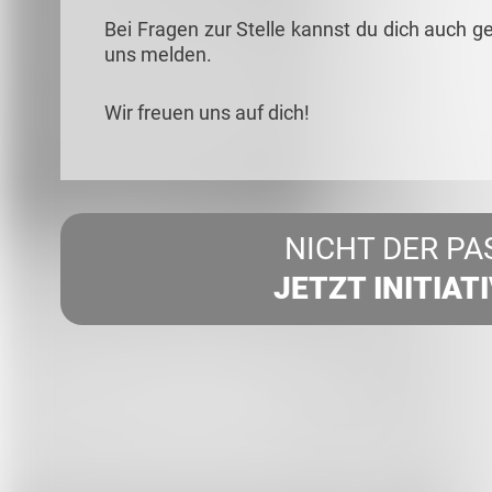
Bei Fragen zur Stelle kannst du dich auch g
uns melden.
Wir freuen uns auf dich!
NICHT DER PA
JETZT INITIAT