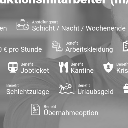
Anstellungsart
gen
Schicht / Nacht / Wochenende
Benefit
0 € pro Stunde
Arbeitskleidung
Benefit
Benefit
Benefi
Jobticket
Kantine
Kri
Benefit
Benefit
Schichtzulage
Urlaubsgeld
Benefit
Übernahmeoption