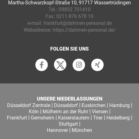
Martha-Schwarzkopf-Straße 10, 91717 Wassertrüdingen
Tel.:
09832 701410
Fax:
0211 876 678 10
e-mail:
frankfurt@dahmen-personal.de
Webadresse:
https://dahmen-personal.de/
FOLGEN SIE UNS
UNSERE NIEDERLASSUNGEN
|
|
|
|
Düsseldorf Zentrale
Düsseldorf
Euskirchen
Hamburg
|
|
|
Köln
Mülheim an der Ruhr
Viersen
|
|
|
|
|
Frankfurt
Gernsheim
Kaiserslautern
Trier
Heidelberg
|
Stuttgart
|
Hannover
München