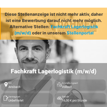
Diese Stellenanzeige ist nicht mehr aktiv, daher
ist eine Bewerbung darauf nicht mehr möglich.
Alternative Stellen:
Fachkraft Lagerlogistik
(m/w/d)
oder in unserem
Stellenportal
Fachkraft Lagerlogistik (m/w/d)
Ort
Anstellungsart
Ansbach
Vollzeit
Vertragsart
Gehalt
Unbefristet
16,00 € pro Stunde