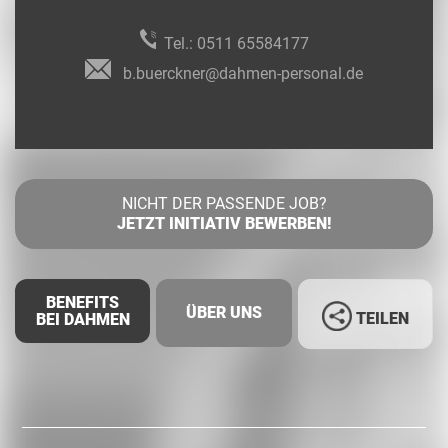
Tel.:
0511 65584177
b.buerckner@dahmen-personal.de
NICHT DER PASSENDE JOB?
JETZT INITIATIV BEWERBEN!
BENEFITS
ÜBER UNS
TEILEN
BEI DAHMEN
Facebook