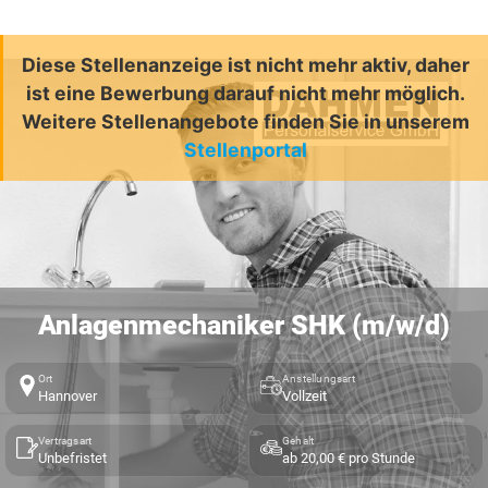
Diese Stellenanzeige ist nicht mehr aktiv, daher
ist eine Bewerbung darauf nicht mehr möglich.
Weitere Stellenangebote finden Sie in unserem
Stellenportal
Anlagenmechaniker SHK (m/w/d)
Ort
Anstellungsart
Hannover
Vollzeit
Vertragsart
Gehalt
Unbefristet
ab 20,00 € pro Stunde