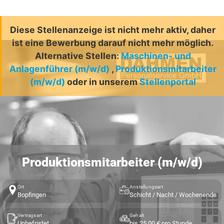
Diese Stellenanzeige ist nicht mehr aktiv, daher
ist eine Bewerbung darauf nicht mehr möglich.
Alternative Stellen:
Maschinen- und
Anlagenführer (m/w/d)
,
Produktionsmitarbeiter
(m/w/d)
oder in unserem
Stellenportal
Produktionsmitarbeiter (m/w/d)
Ort
Anstellungsart
Bopfingen
Schicht / Nacht / Wochenende
Vertragsart
Gehalt
Unbefristet
bis 25,00 € pro Stunde