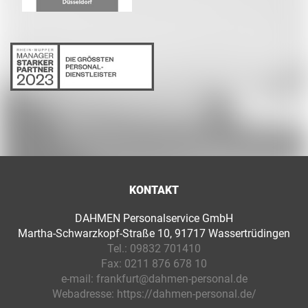
KONTAKT
DAHMEN Personalservice GmbH
Martha-Schwarzkopf-Straße 10, 91717 Wassertrüdingen
Tel.:
09832 701410
Fax:
0211 876 678 10
e-mail:
frankfurt@dahmen-personal.de
Webadresse:
https://dahmen-personal.de/