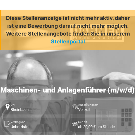
Diese Stellenanzeige ist nicht mehr aktiv, daher
ist eine Bewerbung darauf nicht mehr möglich.
Weitere Stellenangebote finden Sie in unserem
Stellenportal
Maschinen- und Anlagenführer (m/w/d)
Ort
Anstellungsart
Rheinbach
Vollzeit
Vertragsart
Gehalt
Unbefristet
ab 20,00 € pro Stunde