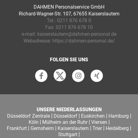
DAHMEN Personalservice GmbH
Richard-Wagner-Str. 107, 67655 Kaiserslautern
Tel.:
0211 876 678 0
Fax:
0211 876 678 10
e-mail:
kaiserslautern@dahmen-personal.de
Webadresse:
https://dahmen-personal.de/
FOLGEN SIE UNS
UNSERE NIEDERLASSUNGEN
|
|
|
|
Düsseldorf Zentrale
Düsseldorf
Euskirchen
Hamburg
|
|
|
Köln
Mülheim an der Ruhr
Viersen
|
|
|
|
|
Frankfurt
Gernsheim
Kaiserslautern
Trier
Heidelberg
|
Stuttgart