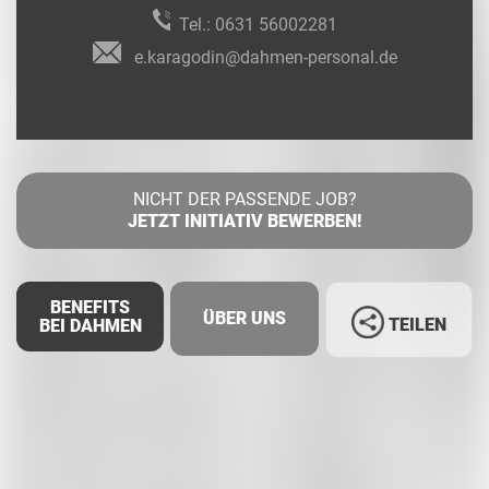
Tel.:
0631 56002281
e.karagodin@dahmen-personal.de
NICHT DER PASSENDE JOB?
JETZT INITIATIV BEWERBEN!
BENEFITS
ÜBER UNS
TEILEN
BEI DAHMEN
Facebook
LinkedIn