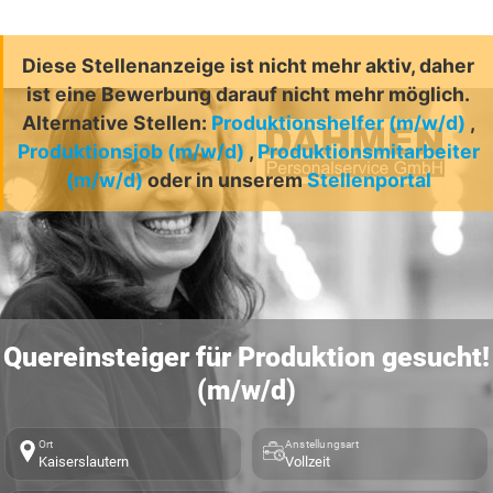
Diese Stellenanzeige ist nicht mehr aktiv, daher
ist eine Bewerbung darauf nicht mehr möglich.
Alternative Stellen:
Produktionshelfer (m/w/d)
,
Produktionsjob (m/w/d)
,
Produktionsmitarbeiter
(m/w/d)
oder in unserem
Stellenportal
Quereinsteiger für Produktion gesucht!
(m/w/d)
Ort
Anstellungsart
Kaiserslautern
Vollzeit