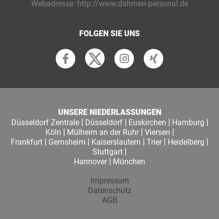
Webadresse:
http://www.dahmen-personal.de
FOLGEN SIE UNS
UNSERE NIEDERLASSUNGEN
|
|
|
|
Düsseldorf Zentrale
Düsseldorf
Euskirchen
Hamburg
|
|
|
Köln
Mülheim an der Ruhr
Viersen
|
|
|
|
|
Frankfurt
Gernsheim
Kaiserslautern
Trier
Heidelberg
|
Stuttgart
|
Hannover
München
Impressum
Datenschutz
AGB