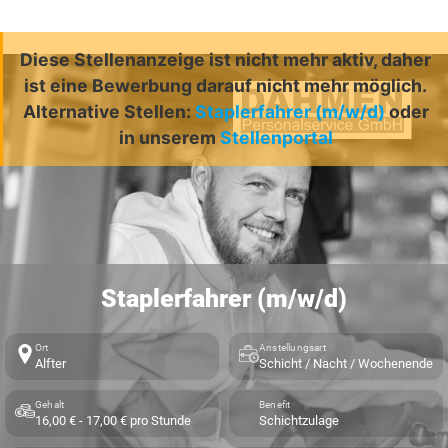
Diese Stellenanzeige ist nicht mehr aktiv, daher
ist eine Bewerbung darauf nicht mehr möglich.
Alternative Stellen:
Staplerfahrer (m/w/d)
oder
in unserem
Stellenportal
Staplerfahrer (m/w/d)
Ort
Anstellungsart
Alfter
Schicht / Nacht / Wochenende
Gehalt
Benefit
16,00 € - 17,00 € pro Stunde
Schichtzulage