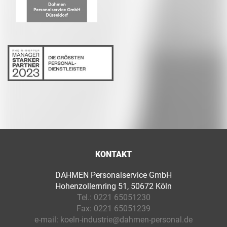
KONTAKT
DAHMEN Personalservice GmbH
Hohenzollernring 51, 50672 Köln
Tel.:
0221 65051230
Fax:
0221 65051239
e-mail:
koeln-industrie@dahmen-personal.de