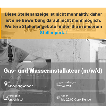
Diese Stellenanzeige ist nicht mehr aktiv, daher
ist eine Bewerbung darauf nicht mehr möglich.
Weitere Stellenangebote finden Sie in unserem
Stellenportal
Gas- und Wasserinstallateur (m/w/d)
Ort
Anstellungsart
Mönchengladbach
Vollzeit
Vertragsart
Gehalt
Unbefristet
bis 22,00 € pro Stunde