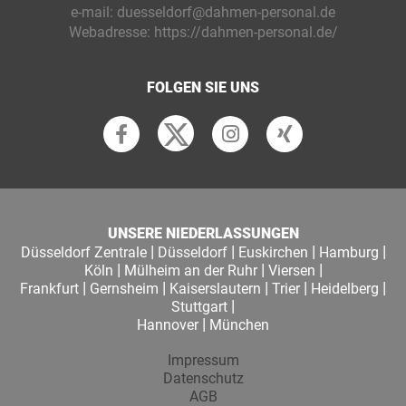
e-mail:
duesseldorf@dahmen-personal.de
Webadresse:
https://dahmen-personal.de/
FOLGEN SIE UNS
UNSERE NIEDERLASSUNGEN
|
|
|
|
Düsseldorf Zentrale
Düsseldorf
Euskirchen
Hamburg
|
|
|
Köln
Mülheim an der Ruhr
Viersen
|
|
|
|
|
Frankfurt
Gernsheim
Kaiserslautern
Trier
Heidelberg
|
Stuttgart
|
Hannover
München
Impressum
Datenschutz
AGB