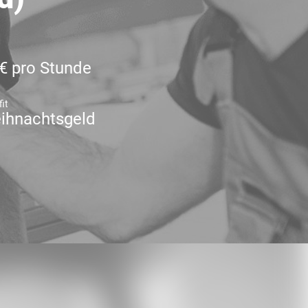
 € pro Stunde
it
ihnachtsgeld