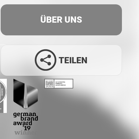
ÜBER UNS
TEILEN
Facebook
Twitter
LinkedIn
Xing
Whatsapp
E-Mail