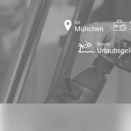
Ort
München
Benefit
Urlaubsgel