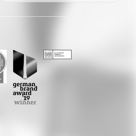
Facebook
Twitter
LinkedIn
Xing
Whatsapp
E-Mail