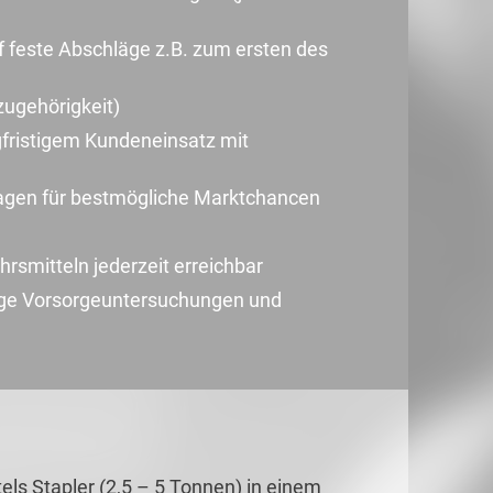
f feste Abschläge z.B. zum ersten des
zugehörigkeit)
ngfristigem Kundeneinsatz mit
lagen für bestmögliche Marktchancen
ehrsmitteln jederzeit erreichbar
ige Vorsorgeuntersuchungen und
ls Stapler (2,5 – 5 Tonnen) in einem