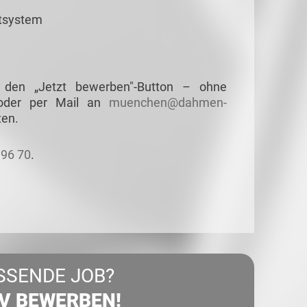
htsystem
 den „Jetzt bewerben"-Button – ohne
 oder per Mail an
muenchen@dahmen-
ten.
196 70
.
SSENDE JOB?
IV BEWERBEN!