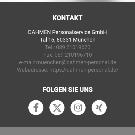
KONTAKT
DAHMEN Personalservice GmbH
Tal 16, 80331 München
Tel.:
089 21019670
Fax:
089 210196710
e-mail:
muenchen@dahmen-personal.de
Webadresse:
https://dahmen-personal.de/
FOLGEN SIE UNS