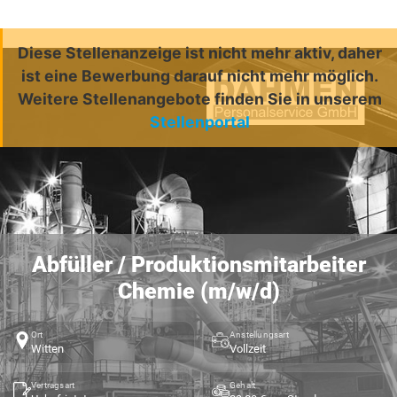
Diese Stellenanzeige ist nicht mehr aktiv, daher
ist eine Bewerbung darauf nicht mehr möglich.
Weitere Stellenangebote finden Sie in unserem
Stellenportal
Abfüller / Produktionsmitarbeiter
Chemie (m/w/d)
Ort
Anstellungsart
Witten
Vollzeit
Vertragsart
Gehalt