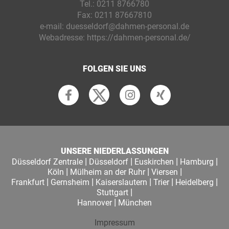
Tel.:
0211 8766780
Fax:
0211 87667810
e-mail:
duesseldorf@dahmen-personal.de
Webadresse:
https://dahmen-personal.de/
FOLGEN SIE UNS
UNSERE NIEDERLASSUNGEN
|
|
|
|
Düsseldorf Zentrale
Düsseldorf
Euskirchen
Hamburg
|
|
|
Köln
Mülheim an der Ruhr
Viersen
|
|
|
|
|
Frankfurt
Gernsheim
Kaiserslautern
Trier
Heidelberg
|
Stuttgart
|
Hannover
München
Impressum