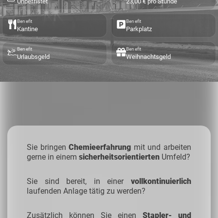
Unbefristet
23,00 € pro Stunde
Benefit
Benefit
Kantine
Parkplatz
Benefit
Benefit
Urlaubsgeld
Weihnachtsgeld
Sie bringen
Chemieerfahrung
mit und arbeiten
gerne in einem
sicherheitsorientierten
Umfeld?
Sie sind bereit, in einer
vollkontinuierlich
laufenden Anlage tätig zu werden?
Zusätzlich können Sie einen
Stapler- und