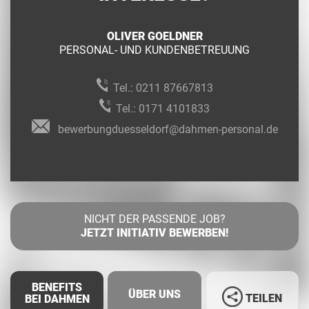
OLIVER GOELDNER
PERSONAL- UND KUNDENBETREUUNG
Tel.:
0211 87667813
Tel.:
0171 4101833
bewerbungduesseldorf@dahmen-personal.de
NICHT DER PASSENDE JOB?
JETZT INITIATIV BEWERBEN!
BENEFITS
ÜBER UNS
TEILEN
BEI DAHMEN