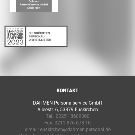
KONTAKT
DAHMEN Personalservice GmbH
Alleestr. 6, 53879 Euskirchen
Tel.:
02251 8689360
Fax:
0211 876 678 10
e-mail:
euskirchen@dahmen-personal.de