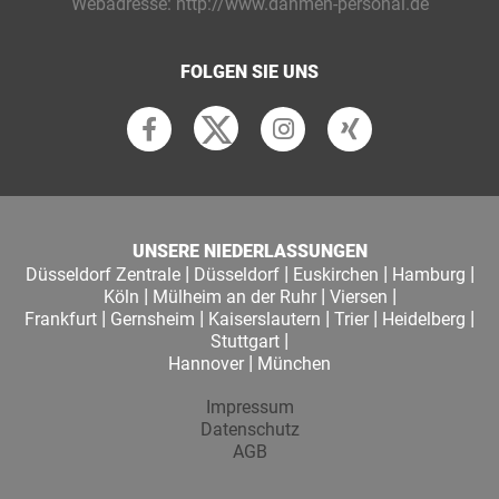
Webadresse:
http://www.dahmen-personal.de
FOLGEN SIE UNS
UNSERE NIEDERLASSUNGEN
|
|
|
|
Düsseldorf Zentrale
Düsseldorf
Euskirchen
Hamburg
|
|
|
Köln
Mülheim an der Ruhr
Viersen
|
|
|
|
|
Frankfurt
Gernsheim
Kaiserslautern
Trier
Heidelberg
|
Stuttgart
|
Hannover
München
Impressum
Datenschutz
AGB