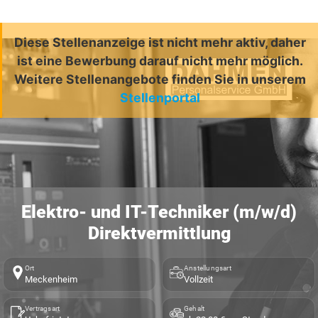
Diese Stellenanzeige ist nicht mehr aktiv, daher
ist eine Bewerbung darauf nicht mehr möglich.
Weitere Stellenangebote finden Sie in unserem
Stellenportal
Elektro- und IT-Techniker (m/w/d)
Direktvermittlung
Ort
Anstellungsart
Meckenheim
Vollzeit
Vertragsart
Gehalt