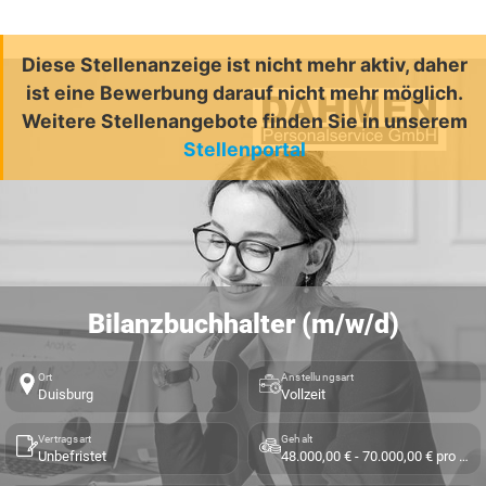
Diese Stellenanzeige ist nicht mehr aktiv, daher
ist eine Bewerbung darauf nicht mehr möglich.
Weitere Stellenangebote finden Sie in unserem
Stellenportal
Bilanzbuchhalter (m/w/d)
Ort
Anstellungsart
Duisburg
Vollzeit
Vertragsart
Gehalt
Unbefristet
48.000,00 € - 70.000,00 € pro Jahr