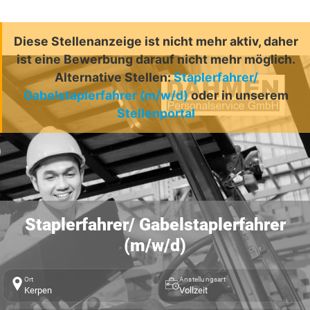
Diese Stellenanzeige ist nicht mehr aktiv, daher
ist eine Bewerbung darauf nicht mehr möglich.
Alternative Stellen:
Staplerfahrer/
Gabelstaplerfahrer (m/w/d)
oder in unserem
Stellenportal
Staplerfahrer/ Gabelstaplerfahrer
(m/w/d)
Ort
Anstellungsart
Kerpen
Vollzeit