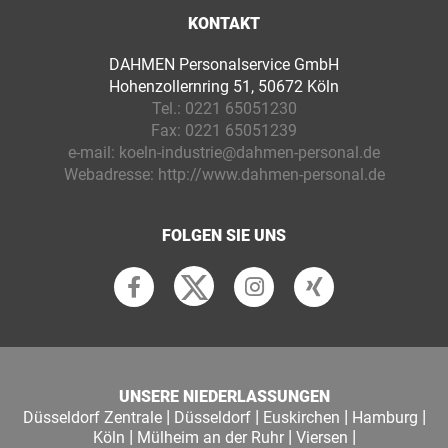
KONTAKT
DAHMEN Personalservice GmbH
Hohenzollernring 51, 50672 Köln
Tel.:
0221 65051230
Fax:
0221 65051239
e-mail:
koeln-industrie@dahmen-personal.de
Webadresse:
http://www.dahmen-personal.de
FOLGEN SIE UNS
UNSERE NIEDERLASSUNGEN
|
|
|
|
Düsseldorf Zentrale
Düsseldorf
Euskirchen
Hamburg
|
|
|
Köln
Mülheim an der Ruhr
Viersen