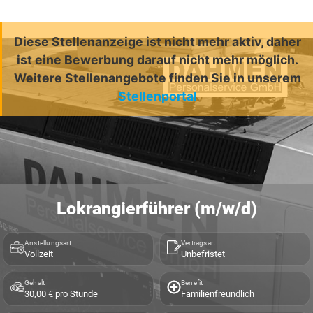
Diese Stellenanzeige ist nicht mehr aktiv, daher
ist eine Bewerbung darauf nicht mehr möglich.
Weitere Stellenangebote finden Sie in unserem
Stellenportal
Lokrangierführer (m/w/d)
Anstellungsart
Vertragsart
Vollzeit
Unbefristet
Gehalt
Benefit
30,00 € pro Stunde
Familienfreundlich