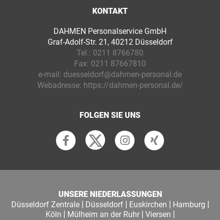
KONTAKT
DAHMEN Personalservice GmbH
Graf-Adolf-Str. 21, 40212 Düsseldorf
Tel.:
0211 8766780
Fax:
0211 87667810
e-mail:
duesseldorf@dahmen-personal.de
Webadresse:
https://dahmen-personal.de/
FOLGEN SIE UNS
UNSERE NIEDERLASSUNGEN
|
|
|
|
Düsseldorf Zentrale
Düsseldorf
Euskirchen
Hamburg
|
|
|
Köln
Mülheim an der Ruhr
Viersen