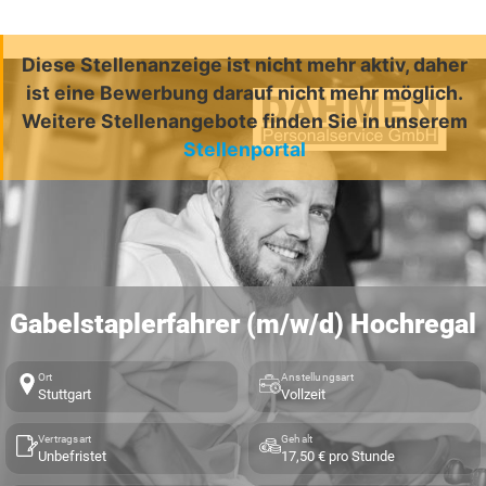
Diese Stellenanzeige ist nicht mehr aktiv, daher
ist eine Bewerbung darauf nicht mehr möglich.
Weitere Stellenangebote finden Sie in unserem
Stellenportal
Gabelstaplerfahrer (m/w/d) Hochregal
Ort
Anstellungsart
Stuttgart
Vollzeit
Vertragsart
Gehalt
Unbefristet
17,50 € pro Stunde