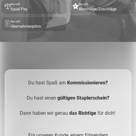
Benefit
Benefit
Equal Pay
Abschläge/Zuschläge
Benefit
Übernahmeoption
Du hast Spaß am
Kommissionieren?
Du hast einen
gültigen Staplerschein?
Dann haben wir genau
das Richtige
für dich!
Für unseren Kunde, einem führendem