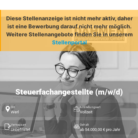
Diese Stellenanzeige ist nicht mehr aktiv, daher
ist eine Bewerbung darauf nicht mehr möglich.
Weitere Stellenangebote finden Sie in unserem
Stellenportal
Steuerfachangestellte (m/w/d)
Ort
Anstellungsart
Werl
Vollzeit
Vertragsart
Gehalt
Unbefristet
ab 54.000,00 € pro Jahr