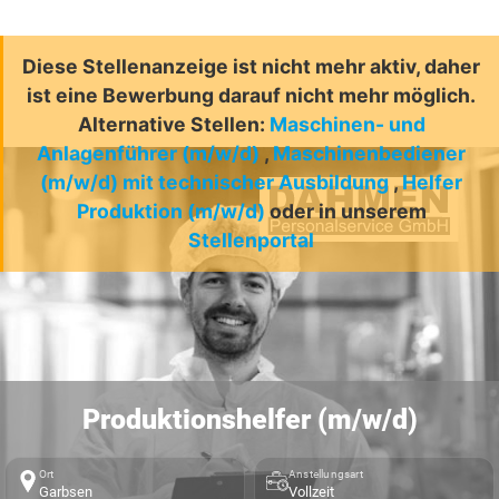
Diese Stellenanzeige ist nicht mehr aktiv, daher
ist eine Bewerbung darauf nicht mehr möglich.
Alternative Stellen:
Maschinen- und
Anlagenführer (m/w/d)
,
Maschinenbediener
(m/w/d) mit technischer Ausbildung
,
Helfer
Produktion (m/w/d)
oder in unserem
Stellenportal
Produktionshelfer (m/w/d)
Ort
Anstellungsart
Garbsen
Vollzeit