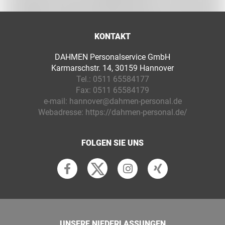
KONTAKT
DAHMEN Personalservice GmbH
Karmarschstr. 14, 30159 Hannover
Tel.:
0511 65584177
Fax:
0511 65584179
e-mail:
hannover@dahmen-personal.de
Webadresse:
https://dahmen-personal.de/
FOLGEN SIE UNS
UNSERE NIEDERLASSUNGEN