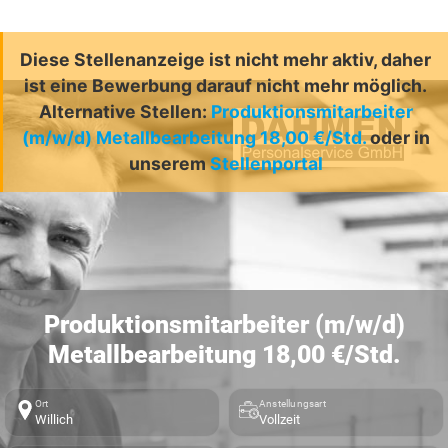
Diese Stellenanzeige ist nicht mehr aktiv, daher
ist eine Bewerbung darauf nicht mehr möglich.
Alternative Stellen:
Produktionsmitarbeiter
(m/w/d) Metallbearbeitung 18,00 €/Std.
oder in
unserem
Stellenportal
Produktionsmitarbeiter (m/w/d)
Metallbearbeitung 18,00 €/Std.
Ort
Anstellungsart
Willich
Vollzeit