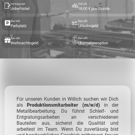
Vertragsart
Gehalt
Unbefristet
18,00 € pro Stunde
Benefit
Benefit
Parkplatz
Urlaubsgeld
Benefit
Benefit
Weihnachtsgeld
Übernahmeoption
Für unseren Kunden in Willich suchen wir Dich
als
Produktionsmitarbeiter (m/w/d)
in der
Metallbearbeitung. Du führst Schleif- und
Entgratungsarbeiten an verschiedenen
Bauteilen aus, sicherst die Qualität und
arbeitest im Team. Wenn Du zuverlässig bist