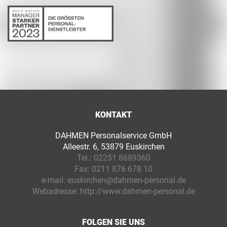
KONTAKT
DAHMEN Personalservice GmbH
Alleestr. 6, 53879 Euskirchen
Tel.:
02251 8689360
Fax:
0211 876 678 10
e-mail:
euskirchen@dahmen-personal.de
Webadresse:
http://www.dahmen-personal.de
FOLGEN SIE UNS