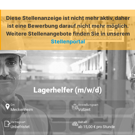
Diese Stellenanzeige ist nicht mehr aktiv, daher
ist eine Bewerbung darauf nicht mehr möglich.
Weitere Stellenangebote finden Sie in unserem
Stellenportal
Lagerhelfer (m/w/d)
Ort
Anstellungsart
Meckenheim
Vollzeit
Vertragsart
Gehalt
Unbefristet
ab 15,00 € pro Stunde