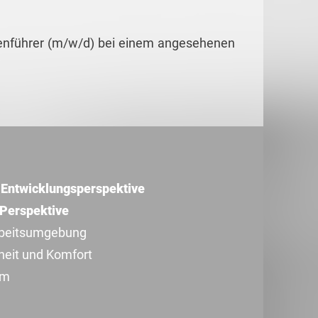
genführer (m/w/d) bei einem angesehenen
t Entwicklungsperspektive
r Perspektive
rbeitsumgebung
heit und Komfort
am