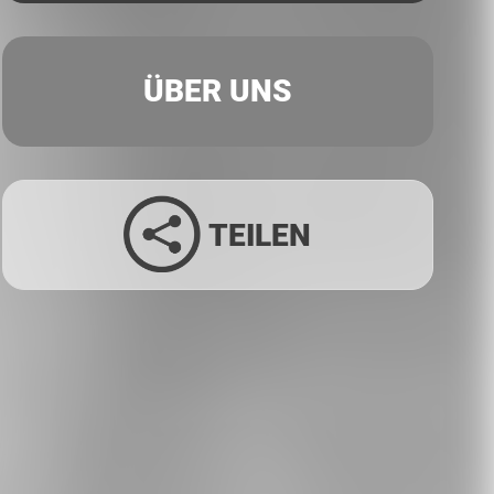
ÜBER UNS
TEILEN
Facebook
Twitter
LinkedIn
Xing
Whatsapp
E-Mail