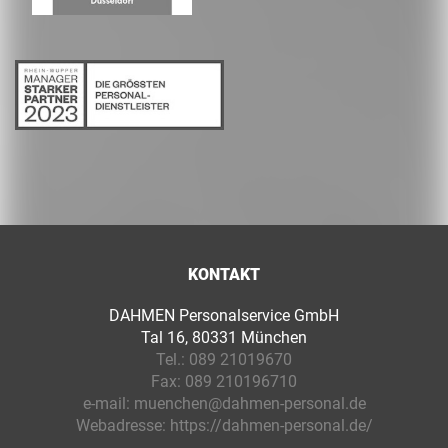
KONTAKT
DAHMEN Personalservice GmbH
Tal 16, 80331 München
Tel.:
089 21019670
Fax:
089 210196710
e-mail:
muenchen@dahmen-personal.de
Webadresse:
https://dahmen-personal.de/