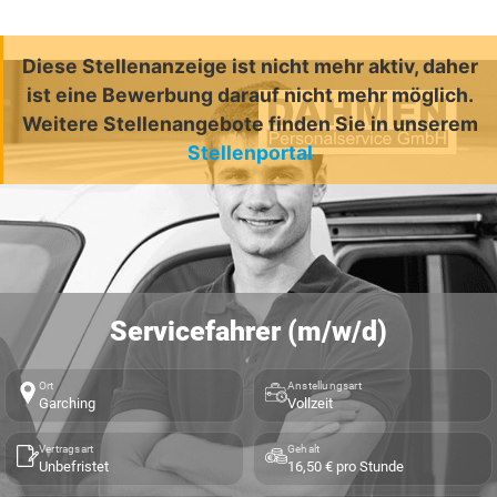
Diese Stellenanzeige ist nicht mehr aktiv, daher
ist eine Bewerbung darauf nicht mehr möglich.
Weitere Stellenangebote finden Sie in unserem
Stellenportal
Servicefahrer (m/w/d)
Ort
Anstellungsart
Garching
Vollzeit
Vertragsart
Gehalt
Unbefristet
16,50 € pro Stunde