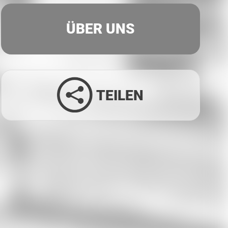
ÜBER UNS
TEILEN
Facebook
Twitter
LinkedIn
Xing
Whatsapp
E-Mail