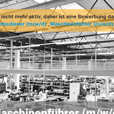
t nicht mehr aktiv, daher ist eine Bewerbung d
nbediener (m/w/d)
,
Maschinenführer (m/w/d)
aschinenführer (m/w/