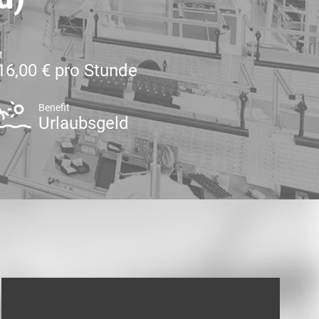
t
16,00 € pro Stunde
Benefit
Urlaubsgeld