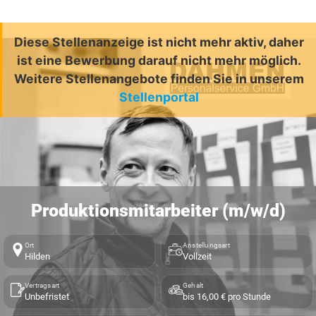
Diese Stellenanzeige ist nicht mehr aktiv, daher
ist eine Bewerbung darauf nicht mehr möglich.
Weitere Stellenangebote finden Sie in unserem
Stellenportal
Produktionsmitarbeiter (m/w/d)
Ort
Anstellungsart
Hilden
Vollzeit
Vertragsart
Gehalt
Unbefristet
bis 16,00 € pro Stunde