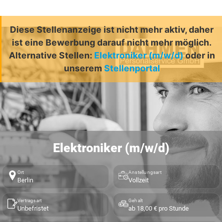
Diese Stellenanzeige ist nicht mehr aktiv, daher
ist eine Bewerbung darauf nicht mehr möglich.
Alternative Stellen:
Elektroniker (m/w/d)
oder in
unserem
Stellenportal
Elektroniker (m/w/d)
Ort
Anstellungsart
Berlin
Vollzeit
Vertragsart
Gehalt
Unbefristet
ab 18,00 € pro Stunde