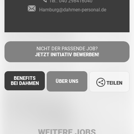
Tel.:
040 298416040
Hamburg@dahmen-personal.de
NICHT DER PASSENDE JOB?
JETZT INITIATIV BEWERBEN!
BENEFITS
ÜBER UNS
TEILEN
BEI DAHMEN
Facebook
LinkedIn
WEITERE JOBS