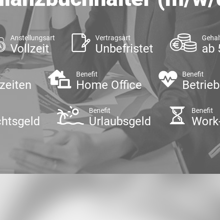
Anstellungsart
Vertragsart
Gehal
Vollzeit
Unbefristet
ab 
Benefit
Benefit
szeiten
Home Office
Betrieb
Benefit
Benefit
htsgeld
Urlaubsgeld
Work-