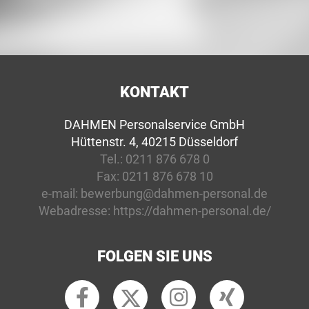
KONTAKT
DAHMEN Personalservice GmbH
Hüttenstr. 4, 40215 Düsseldorf
Tel.:
0211 876 678 0
Fax:
0211 876 678 10
e-mail:
bewerbung@dahmen-personal.de
Webadresse:
https://dahmen-personal.de/
FOLGEN SIE UNS