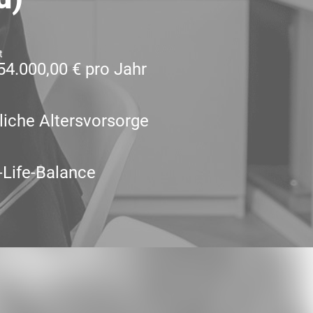
t
54.000,00 € pro Jahr
liche Altersvorsorge
Life-Balance