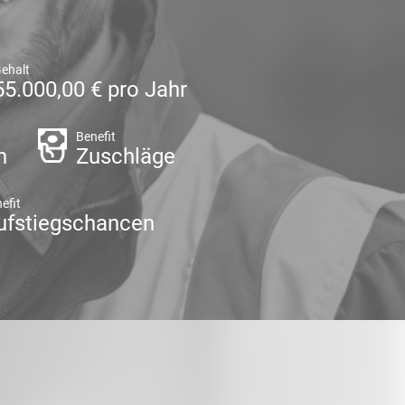
ehalt
55.000,00 € pro Jahr
Benefit
n
Zuschläge
efit
ufstiegschancen