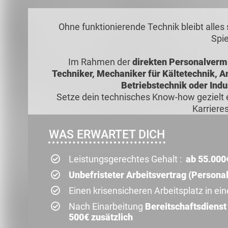
Ohne funktionierende Technik bleibt alle
Spie
Im Rahmen der
direkten Personalvermi
Techniker, Mechaniker für Kältetechnik, 
Betriebstechnik oder Indu
Setze dein technisches Know-how gezielt e
Karrieres
WAS ERWARTET DICH
Leistungsgerechtes Gehalt :
ab 55.000
Unbefristeter Arbeitsvertrag (Persona
Einen krisensicheren Arbeitsplatz in e
Nach Einarbeitung
Bereitschaftsdienst
500€ zusätzlich