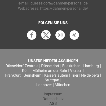
e-mail:
duesseldorf@dahmen-personal.de
Webadresse:
https://dahmen-personal.de/
FOLGEN SIE UNS
UNSERE NIEDERLASSUNGEN
|
|
|
|
Düsseldorf Zentrale
Düsseldorf
Euskirchen
Hamburg
|
|
|
Köln
Mülheim an der Ruhr
Viersen
|
|
|
|
|
Frankfurt
Gernsheim
Kaiserslautern
Trier
Heidelberg
|
Stuttgart
|
Hannover
München
Impressum
Datenschutz
AGB