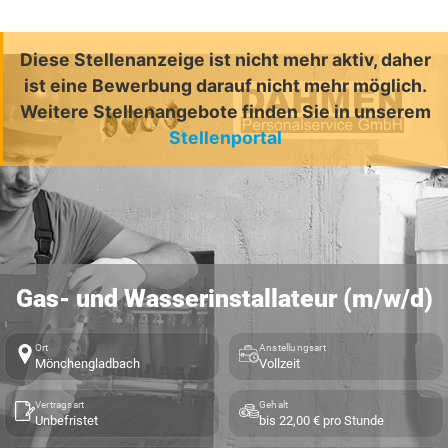
Diese Stellenanzeige ist nicht mehr aktiv, daher
ist eine Bewerbung darauf nicht mehr möglich.
Weitere Stellenangebote finden Sie in unserem
Stellenportal
Gas- und Wasserinstallateur (m/w/d)
Ort
Anstellungsart
Mönchengladbach
Vollzeit
Vertragsart
Gehalt
Unbefristet
bis 22,00 € pro Stunde