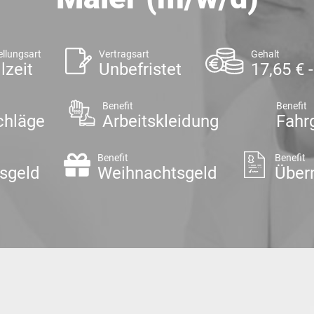
ellungsart
Vertragsart
Gehalt
lzeit
Unbefristet
17,65 € 
Benefit
Benefit
chläge
Arbeitskleidung
Fahr
Benefit
Benefit
sgeld
Weihnachtsgeld
Über