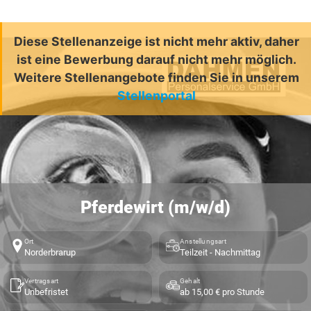
Diese Stellenanzeige ist nicht mehr aktiv, daher
ist eine Bewerbung darauf nicht mehr möglich.
Weitere Stellenangebote finden Sie in unserem
Stellenportal
Pferdewirt (m/w/d)
Ort
Anstellungsart
Norderbrarup
Teilzeit - Nachmittag
Vertragsart
Gehalt
Unbefristet
ab 15,00 € pro Stunde