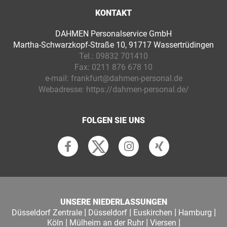
KONTAKT
DAHMEN Personalservice GmbH
Martha-Schwarzkopf-Straße 10, 91717 Wassertrüdingen
Tel.:
09832 701410
Fax:
0211 876 678 10
e-mail:
frankfurt@dahmen-personal.de
Webadresse:
https://dahmen-personal.de/
FOLGEN SIE UNS
UNSERE NIEDERLASSUNGEN
|
|
|
|
Düsseldorf Zentrale
Düsseldorf
Euskirchen
Hamburg
|
|
|
Köln
Mülheim an der Ruhr
Viersen