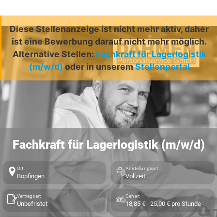
Diese Stellenanzeige ist nicht mehr aktiv, daher
ist eine Bewerbung darauf nicht mehr möglich.
Alternative Stellen:
Fachkraft für Lagerlogistik
(m/w/d)
oder in unserem
Stellenportal
Fachkraft für Lagerlogistik (m/w/d)
Ort
Anstellungsart
Bopfingen
Vollzeit
Vertragsart
Gehalt
Unbefristet
18,85 € - 25,00 € pro Stunde