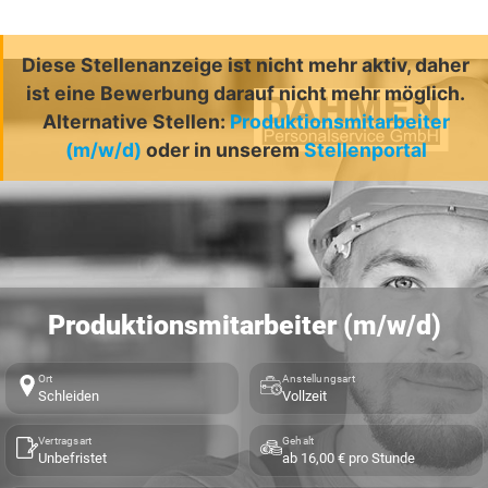
Diese Stellenanzeige ist nicht mehr aktiv, daher
ist eine Bewerbung darauf nicht mehr möglich.
Alternative Stellen:
Produktionsmitarbeiter
(m/w/d)
oder in unserem
Stellenportal
Produktionsmitarbeiter (m/w/d)
Ort
Anstellungsart
Schleiden
Vollzeit
Vertragsart
Gehalt
Unbefristet
ab 16,00 € pro Stunde