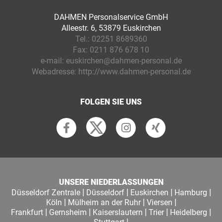
DAHMEN Personalservice GmbH
Alleestr. 6, 53879 Euskirchen
Tel.:
02251 8689360
Fax:
0211 876 678 10
e-mail:
euskirchen@dahmen-personal.de
Webadresse:
http://www.dahmen-personal.de
FOLGEN SIE UNS
UNSERE NIEDERLASSUNGEN
|
|
|
|
Düsseldorf Zentrale
Düsseldorf
Euskirchen
Hamburg
|
|
|
Köln
Mülheim an der Ruhr
Viersen
|
|
|
|
|
Frankfurt
Gernsheim
Kaiserslautern
Trier
Heidelberg
|