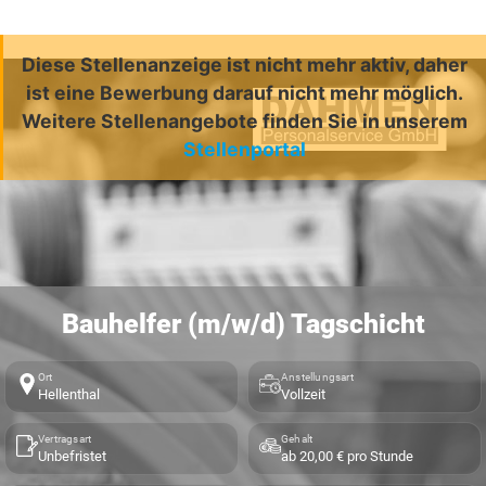
Diese Stellenanzeige ist nicht mehr aktiv, daher
ist eine Bewerbung darauf nicht mehr möglich.
Weitere Stellenangebote finden Sie in unserem
Stellenportal
Bauhelfer (m/w/d) Tagschicht
Ort
Anstellungsart
Hellenthal
Vollzeit
Vertragsart
Gehalt
Unbefristet
ab 20,00 € pro Stunde