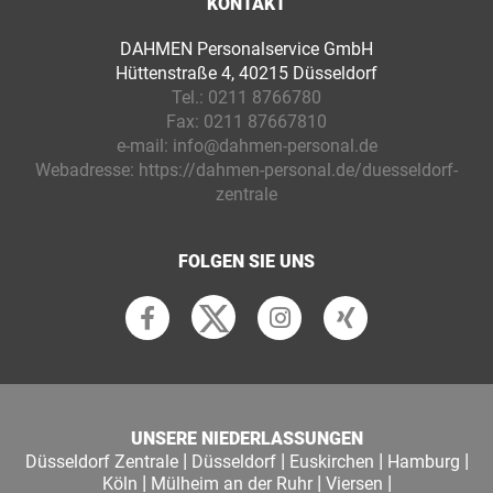
KONTAKT
DAHMEN Personalservice GmbH
Hüttenstraße 4, 40215 Düsseldorf
Tel.:
0211 8766780
Fax:
0211 87667810
e-mail:
info@dahmen-personal.de
Webadresse:
https://dahmen-personal.de/duesseldorf-
zentrale
FOLGEN SIE UNS
UNSERE NIEDERLASSUNGEN
|
|
|
|
Düsseldorf Zentrale
Düsseldorf
Euskirchen
Hamburg
|
|
|
Köln
Mülheim an der Ruhr
Viersen