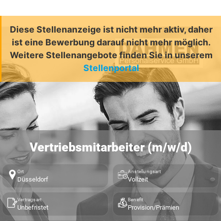
Diese Stellenanzeige ist nicht mehr aktiv, daher
ist eine Bewerbung darauf nicht mehr möglich.
Weitere Stellenangebote finden Sie in unserem
Stellenportal
Vertriebsmitarbeiter (m/w/d)
Ort
Anstellungsart
Düsseldorf
Vollzeit
Vertragsart
Benefit
Unbefristet
Provision/Prämien