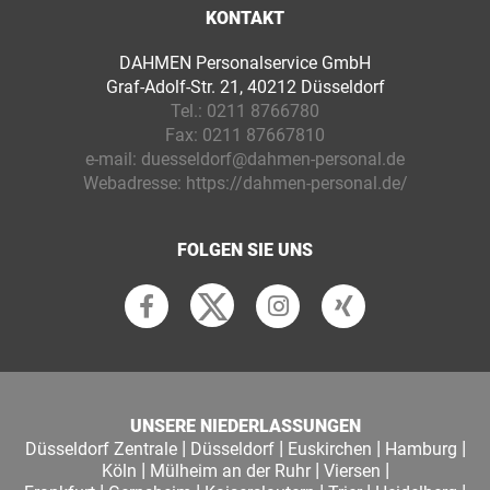
KONTAKT
DAHMEN Personalservice GmbH
Graf-Adolf-Str. 21, 40212 Düsseldorf
Tel.:
0211 8766780
Fax:
0211 87667810
e-mail:
duesseldorf@dahmen-personal.de
Webadresse:
https://dahmen-personal.de/
FOLGEN SIE UNS
UNSERE NIEDERLASSUNGEN
|
|
|
|
Düsseldorf Zentrale
Düsseldorf
Euskirchen
Hamburg
|
|
|
Köln
Mülheim an der Ruhr
Viersen