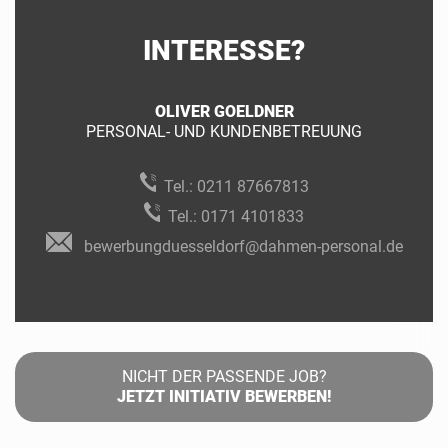
INTERESSE?
OLIVER GOELDNER
PERSONAL- UND KUNDENBETREUUNG
Tel.:
0211 87667813
Tel.:
0171 4101833
bewerbungduesseldorf@dahmen-personal.de
NICHT DER PASSENDE JOB?
JETZT INITIATIV BEWERBEN!