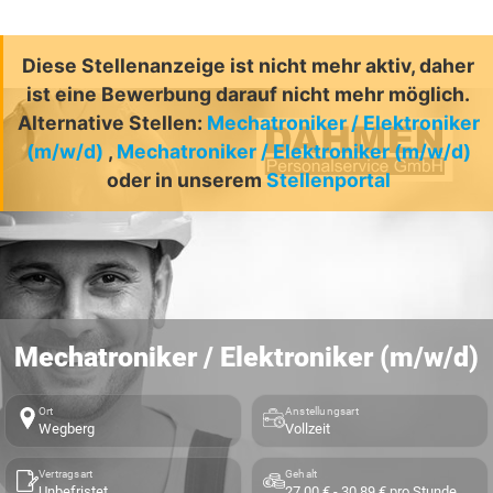
Diese Stellenanzeige ist nicht mehr aktiv, daher
ist eine Bewerbung darauf nicht mehr möglich.
Alternative Stellen:
Mechatroniker / Elektroniker
(m/w/d)
,
Mechatroniker / Elektroniker (m/w/d)
oder in unserem
Stellenportal
Mechatroniker / Elektroniker (m/w/d)
Ort
Anstellungsart
Wegberg
Vollzeit
Vertragsart
Gehalt
Unbefristet
27,00 € - 30,89 € pro Stunde