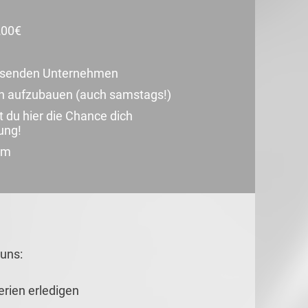
200€
achsenden Unternehmen
n aufzubauen (auch samstags!)
du hier die Chance dich
ung!
em
uns:
erien erledigen