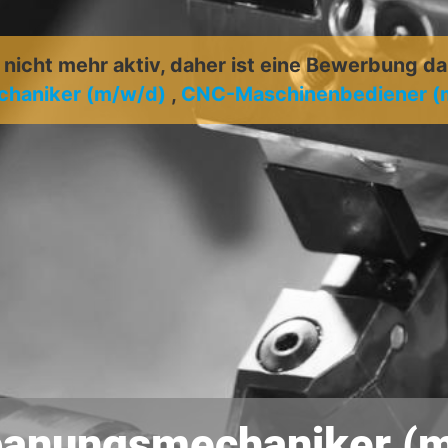
t nicht mehr aktiv, daher ist eine Bewerbung d
haniker (m/w/d)
,
CNC-Maschinenbediener (
panungsmechaniker (m