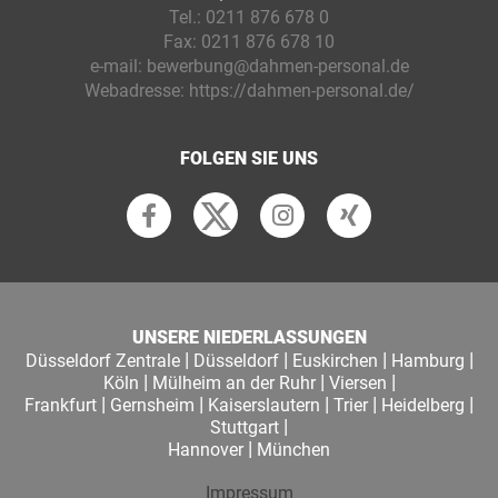
Tel.:
0211 876 678 0
Fax:
0211 876 678 10
e-mail:
bewerbung@dahmen-personal.de
Webadresse:
https://dahmen-personal.de/
FOLGEN SIE UNS
UNSERE NIEDERLASSUNGEN
|
|
|
|
Düsseldorf Zentrale
Düsseldorf
Euskirchen
Hamburg
|
|
|
Köln
Mülheim an der Ruhr
Viersen
|
|
|
|
|
Frankfurt
Gernsheim
Kaiserslautern
Trier
Heidelberg
|
Stuttgart
|
Hannover
München
Impressum