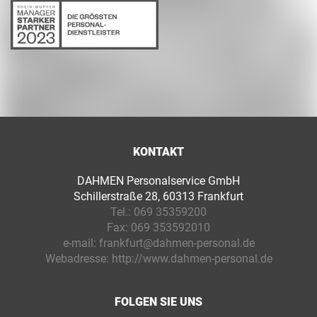
KONTAKT
DAHMEN Personalservice GmbH
Schillerstraße 28, 60313 Frankfurt
Tel.:
069 35359200
Fax:
069 353592010
e-mail:
frankfurt@dahmen-personal.de
Webadresse:
http://www.dahmen-personal.de
FOLGEN SIE UNS