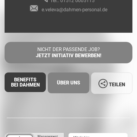
Tel.:
01512 0005115
e.veleva@dahmen-personal.de
NICHT DER PASSENDE JOB?
JETZT INITIATIV BEWERBEN!
BENEFITS
ÜBER UNS
TEILEN
BEI DAHMEN
Facebook
LinkedIn