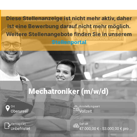
Diese Stellenanzeige ist nicht mehr aktiv, daher
ist eine Bewerbung darauf nicht mehr möglich.
Weitere Stellenangebote finden Sie in unserem
Stellenportal
Mechatroniker (m/w/d)
Ort
Anstellungsart
Oberursel
Vollzeit
Vertragsart
Gehalt
Unbefristet
47.000,00 € - 53.000,00 € pro Jahr