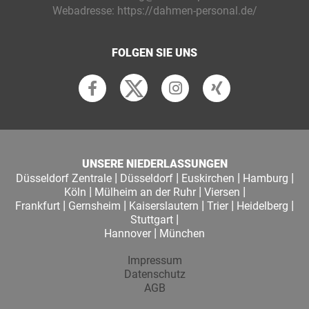
Webadresse:
https://dahmen-personal.de/
FOLGEN SIE UNS
UNSERE NIEDERLASSUNGEN
|
|
|
|
Düsseldorf Zentrale
Düsseldorf
Euskirchen
Hamburg
|
|
|
Köln
Mülheim an der Ruhr
Viersen
|
|
|
|
|
Frankfurt
Gernsheim
Kaiserslautern
Trier
Heidelberg
|
Stuttgart
|
Hannover
München
Impressum
Datenschutz
AGB