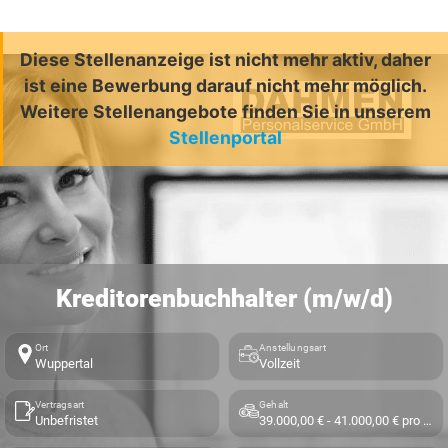
Diese Stellenanzeige ist nicht mehr aktiv, daher
ist eine Bewerbung darauf nicht mehr möglich.
Weitere Stellenangebote finden Sie in unserem
Stellenportal
Kreditorenbuchhalter (m/w/d)
Ort
Anstellungsart
Wuppertal
Vollzeit
Vertragsart
Gehalt
Unbefristet
39.000,00 € - 41.000,00 € pro Jahr