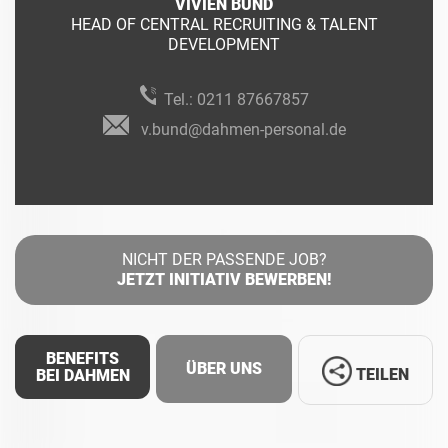
VIVIEN BUND
HEAD OF CENTRAL RECRUITING & TALENT
DEVELOPMENT
Tel.:
0211 87667857
v.bund@dahmen-personal.de
NICHT DER PASSENDE JOB?
JETZT INITIATIV BEWERBEN!
BENEFITS
ÜBER UNS
TEILEN
BEI DAHMEN
Facebook