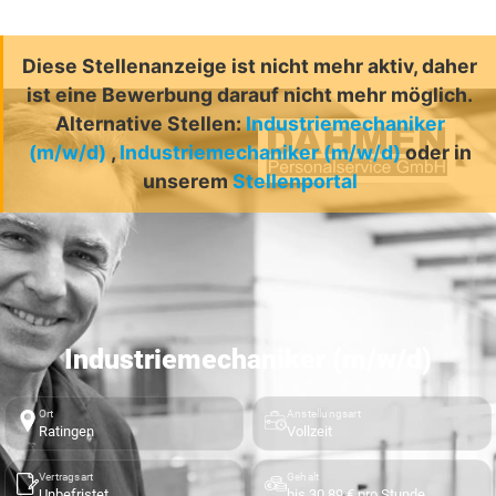
Diese Stellenanzeige ist nicht mehr aktiv, daher
ist eine Bewerbung darauf nicht mehr möglich.
Alternative Stellen:
Industriemechaniker
(m/w/d)
,
Industriemechaniker (m/w/d)
oder in
unserem
Stellenportal
Industriemechaniker (m/w/d)
Ort
Anstellungsart
Ratingen
Vollzeit
Vertragsart
Gehalt
Unbefristet
bis 30,89 € pro Stunde