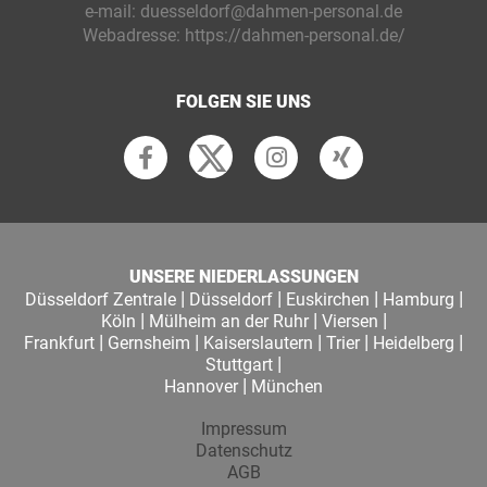
e-mail:
duesseldorf@dahmen-personal.de
Webadresse:
https://dahmen-personal.de/
FOLGEN SIE UNS
UNSERE NIEDERLASSUNGEN
|
|
|
|
Düsseldorf Zentrale
Düsseldorf
Euskirchen
Hamburg
|
|
|
Köln
Mülheim an der Ruhr
Viersen
|
|
|
|
|
Frankfurt
Gernsheim
Kaiserslautern
Trier
Heidelberg
|
Stuttgart
|
Hannover
München
Impressum
Datenschutz
AGB