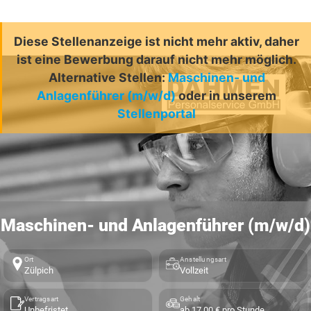
Diese Stellenanzeige ist nicht mehr aktiv, daher
ist eine Bewerbung darauf nicht mehr möglich.
Alternative Stellen:
Maschinen- und
Anlagenführer (m/w/d)
oder in unserem
Stellenportal
Maschinen- und Anlagenführer (m/w/d)
Ort
Anstellungsart
Zülpich
Vollzeit
Vertragsart
Gehalt
Unbefristet
ab 17,00 € pro Stunde