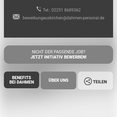
Tel.:
02251 8689362
bewerbungeuskirchen@dahmen-personal.de
NICHT DER PASSENDE JOB?
JETZT INITIATIV BEWERBEN!
BENEFITS
ÜBER UNS
TEILEN
BEI DAHMEN
Facebook
LinkedIn