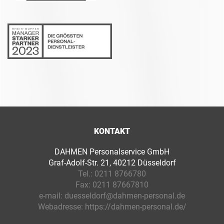
KONTAKT
DAHMEN Personalservice GmbH
Graf-Adolf-Str. 21, 40212 Düsseldorf
Tel.:
0211 8766780
Fax:
0211 87667810
e-mail:
duesseldorf@dahmen-personal.de
Webadresse:
https://dahmen-personal.de/