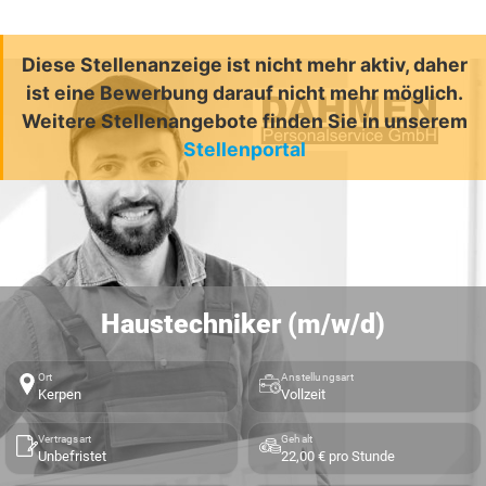
Diese Stellenanzeige ist nicht mehr aktiv, daher
ist eine Bewerbung darauf nicht mehr möglich.
Weitere Stellenangebote finden Sie in unserem
Stellenportal
Haustechniker (m/w/d)
Ort
Anstellungsart
Kerpen
Vollzeit
Vertragsart
Gehalt
Unbefristet
22,00 € pro Stunde