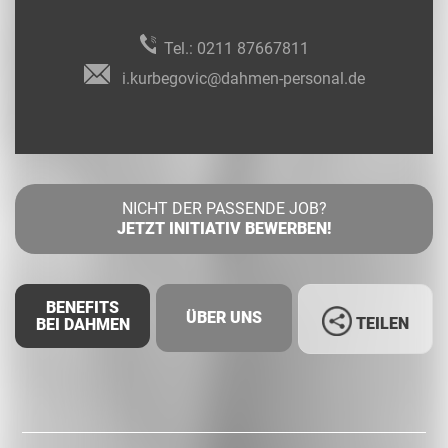
Tel.:
0211 87667811
i.kurbegovic@dahmen-personal.de
NICHT DER PASSENDE JOB?
JETZT INITIATIV BEWERBEN!
BENEFITS
ÜBER UNS
TEILEN
BEI DAHMEN
Facebook