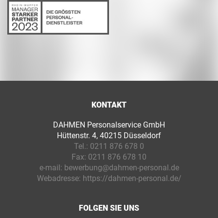
KONTAKT
DAHMEN Personalservice GmbH
Hüttenstr. 4, 40215 Düsseldorf
Tel.:
0211 876 678 0
Fax:
0211 876 678 10
e-mail:
bewerbung@dahmen-personal.de
Webadresse:
https://dahmen-personal.de/
FOLGEN SIE UNS