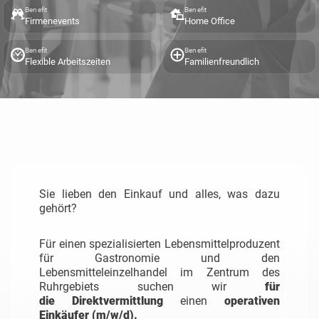
Benefit
Benefit
Firmenevents
Home Office
Benefit
Benefit
Flexible Arbeitszeiten
Familienfreundlich
Sie lieben den Einkauf und alles, was dazu
gehört?
Für einen spezialisierten Lebensmittelproduzent
für Gastronomie und den
Lebensmitteleinzelhandel im Zentrum des
Ruhrgebiets suchen wir
für
die
Direktvermittlung
einen
operativen
Einkäufer (m/w/d).