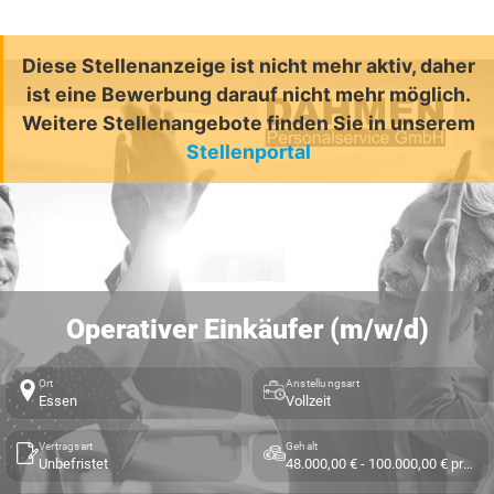
Diese Stellenanzeige ist nicht mehr aktiv, daher
ist eine Bewerbung darauf nicht mehr möglich.
Weitere Stellenangebote finden Sie in unserem
Stellenportal
Operativer Einkäufer (m/w/d)
Ort
Anstellungsart
Essen
Vollzeit
Vertragsart
Gehalt
Unbefristet
48.000,00 € - 100.000,00 € pro Jahr