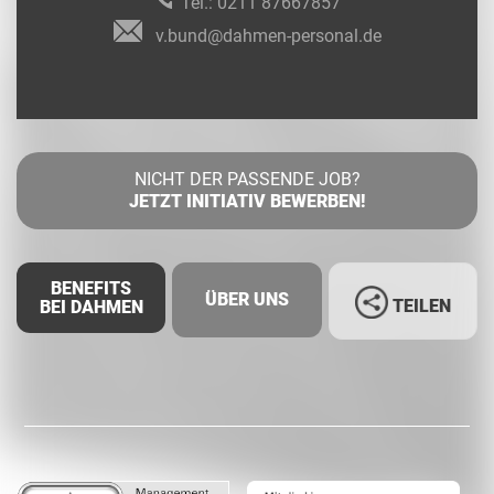
Tel.:
0211 87667857
v.bund@dahmen-personal.de
NICHT DER PASSENDE JOB?
JETZT INITIATIV BEWERBEN!
BENEFITS
ÜBER UNS
TEILEN
BEI DAHMEN
Facebook
LinkedIn