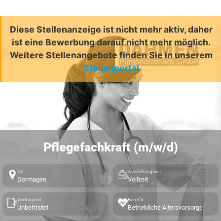
Diese Stellenanzeige ist nicht mehr aktiv, daher
ist eine Bewerbung darauf nicht mehr möglich.
Weitere Stellenangebote finden Sie in unserem
Stellenportal
Pflegefachkraft (m/w/d)
Ort
Anstellungsart
Dormagen
Vollzeit
Vertragsart
Benefit
Unbefristet
Betriebliche Altersvorsorge