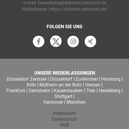
e-mail:
bewerbung@dahmen-personal.de
Webadresse:
https://dahmen-personal.de/
FOLGEN SIE UNS
UNSERE NIEDERLASSUNGEN
|
|
|
|
Düsseldorf Zentrale
Düsseldorf
Euskirchen
Hamburg
|
|
|
Köln
Mülheim an der Ruhr
Viersen
|
|
|
|
|
Frankfurt
Gernsheim
Kaiserslautern
Trier
Heidelberg
|
Stuttgart
|
Hannover
München
Impressum
Datenschutz
AGB