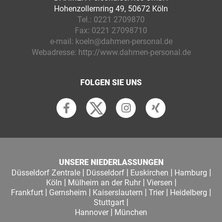
Hohenzollernring 49, 50672 Köln
Tel.:
0221 2709870
Fax:
0221 27098710
e-mail:
koeln@dahmen-personal.de
Webadresse:
http://www.dahmen-personal.de
FOLGEN SIE UNS
UNSERE NIEDERLASSUNGEN
|
|
|
|
Düsseldorf Zentrale
Düsseldorf
Euskirchen
Hamburg
|
|
|
Köln
Mülheim an der Ruhr
Viersen
|
|
|
|
|
Frankfurt
Gernsheim
Kaiserslautern
Trier
Heidelberg
|
Stuttgart
|
Hannover
München