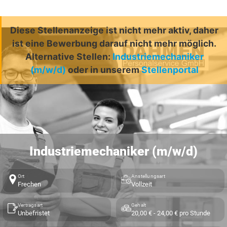
Diese Stellenanzeige ist nicht mehr aktiv, daher
ist eine Bewerbung darauf nicht mehr möglich.
Alternative Stellen:
Industriemechaniker
(m/w/d)
oder in unserem
Stellenportal
Industriemechaniker (m/w/d)
Ort
Anstellungsart
Frechen
Vollzeit
Vertragsart
Gehalt
Unbefristet
20,00 € - 24,00 € pro Stunde