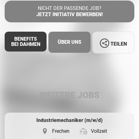
NICHT DER PASSENDE JOB?
JETZT INITIATIV BEWERBEN!
BENEFITS
ÜBER UNS
TEILEN
BEI DAHMEN
Facebook
LinkedIn
WEITERE JOBS
Whatsapp
Industriemechaniker (m/w/d)
Frechen
Vollzeit