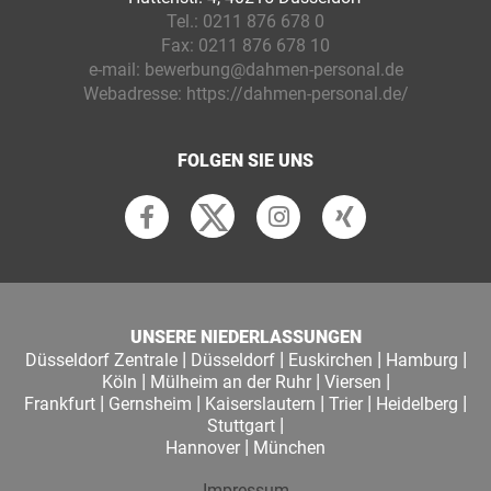
Tel.:
0211 876 678 0
Fax:
0211 876 678 10
e-mail:
bewerbung@dahmen-personal.de
Webadresse:
https://dahmen-personal.de/
FOLGEN SIE UNS
UNSERE NIEDERLASSUNGEN
|
|
|
|
Düsseldorf Zentrale
Düsseldorf
Euskirchen
Hamburg
|
|
|
Köln
Mülheim an der Ruhr
Viersen
|
|
|
|
|
Frankfurt
Gernsheim
Kaiserslautern
Trier
Heidelberg
|
Stuttgart
|
Hannover
München
Impressum