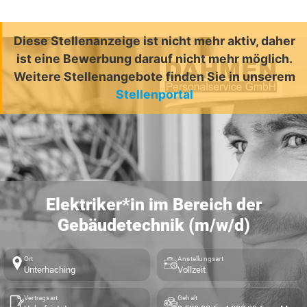
Diese Stellenanzeige ist nicht mehr aktiv, daher
ist eine Bewerbung darauf nicht mehr möglich.
Weitere Stellenangebote finden Sie in unserem
Stellenportal
Elektriker*in im Bereich der
Gebäudetechnik (m/w/d)
Ort
Anstellungsart
Unterhaching
Vollzeit
Vertragsart
Gehalt