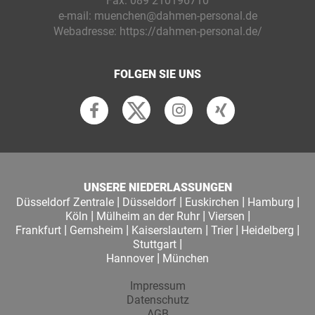
Fax:
089 210196710
e-mail:
muenchen@dahmen-personal.de
Webadresse:
https://dahmen-personal.de/
FOLGEN SIE UNS
UNSERE NIEDERLASSUNGEN
|
|
|
|
Düsseldorf Zentrale
Düsseldorf
Euskirchen
Hamburg
|
|
|
Köln
Mülheim an der Ruhr
Viersen
|
|
|
|
|
Frankfurt
Gernsheim
Kaiserslautern
Trier
Heidelberg
|
Stuttgart
|
Hannover
München
Impressum
Datenschutz
AGB