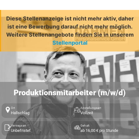
Diese Stellenanzeige ist nicht mehr aktiv, daher
ist eine Bewerbung darauf nicht mehr möglich.
Weitere Stellenangebote finden Sie in unserem
Stellenportal
Produktionsmitarbeiter (m/w/d)
Ort
Anstellungsart
Hallschlag
Vollzeit
Vertragsart
Gehalt
Unbefristet
ab 16,00 € pro Stunde