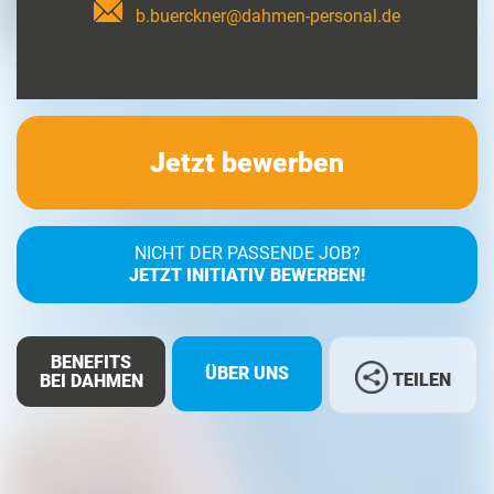
b.buerckner@dahmen-personal.de
Jetzt bewerben
NICHT DER PASSENDE JOB?
JETZT INITIATIV BEWERBEN!
BENEFITS
ÜBER UNS
TEILEN
BEI DAHMEN
Facebook