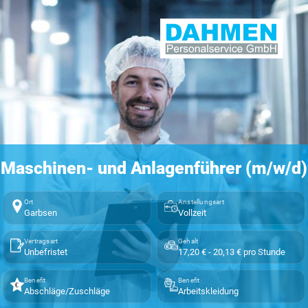
Maschinen- und Anlagenführer (m/w/d)
Ort
Anstellungsart
Garbsen
Vollzeit
Vertragsart
Gehalt
Unbefristet
17,20 € - 20,13 € pro Stunde
Benefit
Benefit
Abschläge/Zuschläge
Arbeitskleidung