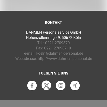
KONTAKT
DAHMEN Personalservice GmbH
Hohenzollernring 49, 50672 Köln
Tel.:
0221 2709870
Fax:
0221 27098710
e-mail:
koeln@dahmen-personal.de
Webadresse:
http://www.dahmen-personal.de
FOLGEN SIE UNS