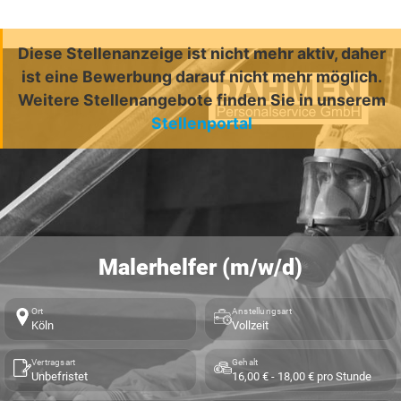
Diese Stellenanzeige ist nicht mehr aktiv, daher
ist eine Bewerbung darauf nicht mehr möglich.
Weitere Stellenangebote finden Sie in unserem
Stellenportal
Malerhelfer (m/w/d)
Ort
Anstellungsart
Köln
Vollzeit
Vertragsart
Gehalt
Unbefristet
16,00 € - 18,00 € pro Stunde